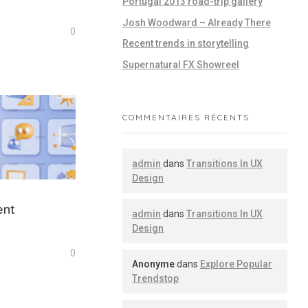
Portugal 2013 road-trip gallery
Josh Woodward – Already There
0
Recent trends in storytelling
Supernatural FX Showreel
COMMENTAIRES RÉCENTS
admin
dans
Transitions In UX
Design
ent
admin
dans
Transitions In UX
Design
0
Anonyme
dans
Explore Popular
Trendstop