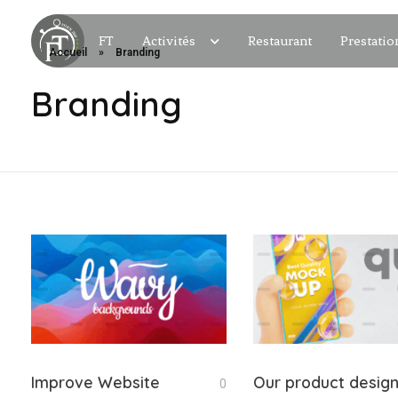
FT
Activités
Restaurant
Prestatio
Accueil
»
Branding
Branding
Improve Website
Our product desig
0