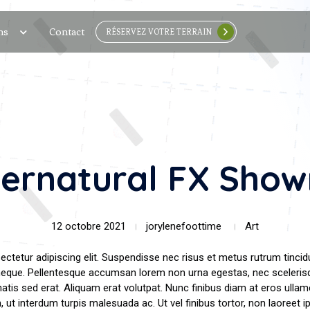
ns
Contact
RÉSERVEZ VOTRE TERRAIN
ernatural FX Show
12 octobre 2021
jorylenefoottime
Art
tetur adipiscing elit. Suspendisse nec risus et metus rutrum tincidu
neque. Pellentesque accumsan lorem non urna egestas, nec scelerisqu
atis sed erat. Aliquam erat volutpat. Nunc finibus diam at eros ullam
em, ut interdum turpis malesuada ac. Ut vel finibus tortor, non laore