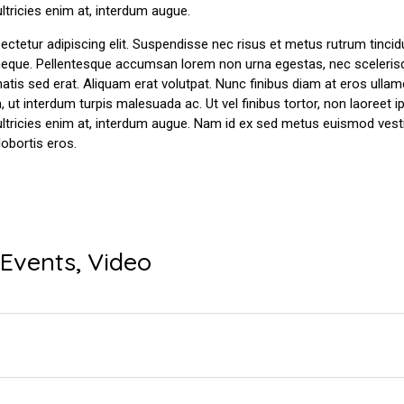
ltricies enim at, interdum augue.
tetur adipiscing elit. Suspendisse nec risus et metus rutrum tincidu
neque. Pellentesque accumsan lorem non urna egestas, nec scelerisqu
atis sed erat. Aliquam erat volutpat. Nunc finibus diam at eros ullam
em, ut interdum turpis malesuada ac. Ut vel finibus tortor, non laore
ultricies enim at, interdum augue. Nam id ex sed metus euismod ves
lobortis eros.
,
Events
,
Video