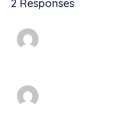
2 Responses
Admin
Great responsive WordPress theme.
Admin
The materials in his design reveal the
perception toward space, surface and volume.
Moreover, he likes to use natural materials
because of their aliveness, sense of depth and
quality of individual. He is also attracted by the