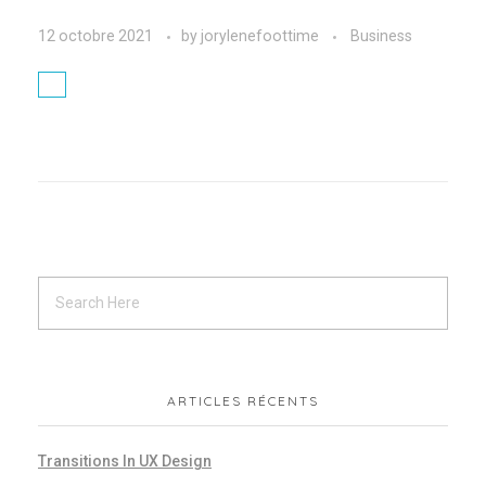
12 octobre 2021
by
jorylenefoottime
Business
ARTICLES RÉCENTS
Transitions In UX Design