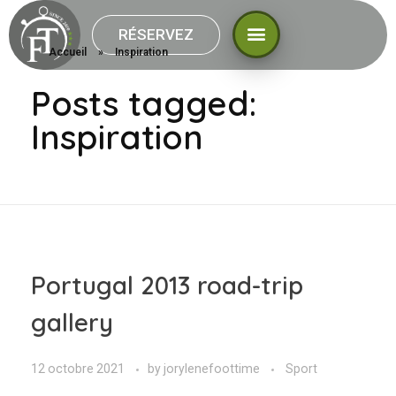
RÉSERVEZ
Accueil
»
Inspiration
Posts tagged:
Inspiration
Portugal 2013 road-trip
gallery
12 octobre 2021
by
jorylenefoottime
Sport