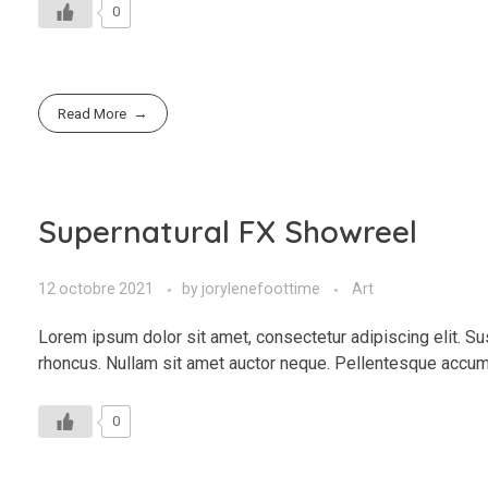
0
Read More
Supernatural FX Showreel
12 octobre 2021
by
jorylenefoottime
Art
Lorem ipsum dolor sit amet, consectetur adipiscing elit. Su
rhoncus. Nullam sit amet auctor neque. Pellentesque accum
0