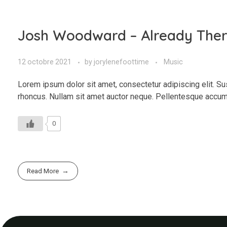
Josh Woodward – Already The
12 octobre 2021
by
jorylenefoottime
Music
Lorem ipsum dolor sit amet, consectetur adipiscing elit. Su
rhoncus. Nullam sit amet auctor neque. Pellentesque accum
0
Read More