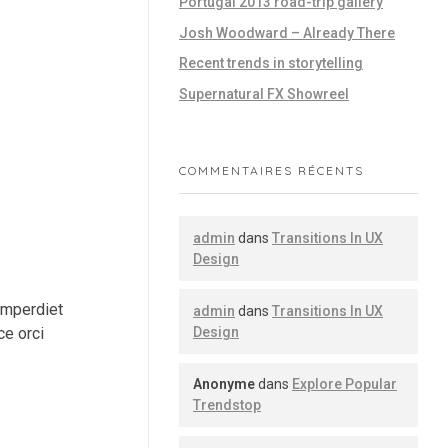
Portugal 2013 road-trip gallery
Josh Woodward – Already There
Recent trends in storytelling
Supernatural FX Showreel
COMMENTAIRES RÉCENTS
admin
dans
Transitions In UX
Design
 imperdiet
admin
dans
Transitions In UX
Design
ce orci
Anonyme
dans
Explore Popular
Trendstop