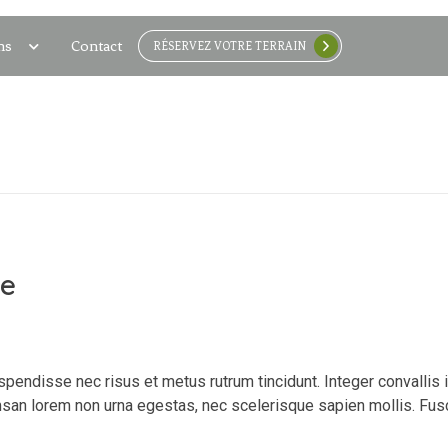
ns
Contact
RÉSERVEZ VOTRE TERRAIN
re
spendisse nec risus et metus rutrum tincidunt. Integer convallis
san lorem non urna egestas, nec scelerisque sapien mollis. Fus