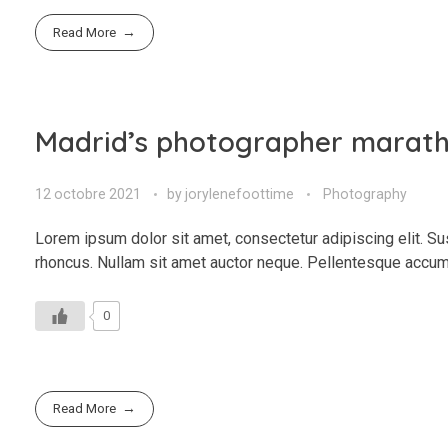
Read More
Madrid’s photographer marat
12 octobre 2021
by
jorylenefoottime
Photography
Lorem ipsum dolor sit amet, consectetur adipiscing elit. Su
rhoncus. Nullam sit amet auctor neque. Pellentesque accum
0
Read More