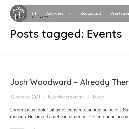
FT
Activités
Restaurant
Prestatio
Accueil
»
Events
Posts tagged: Events
Josh Woodward – Already The
12 octobre 2021
by
jorylenefoottime
Music
Lorem ipsum dolor sit amet, consectetur adipiscing elit. Su
rhoncus. Nullam sit amet auctor neque. Pellentesque accum